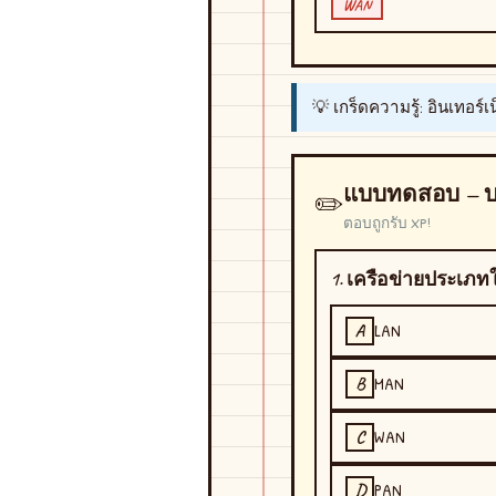
WAN
💡
เกร็ดความรู้:
อินเทอร์เ
แบบทดสอบ — บท
✏️
ตอบถูกรับ XP!
1. เครือข่ายประเภทใ
LAN
A
MAN
B
WAN
C
PAN
D