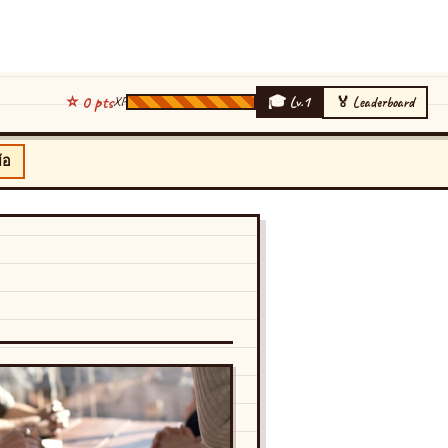
⭐
0
pts
🎓 Lv.1
🏅 Leaderboard
XP
้อ