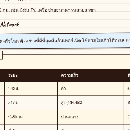
0 กม. เช่น Cable TV, เครือข่ายธนาคารหลายสาขา
 Network
ตัวอย่างที่ดีที่สุดคืออินเทอร์เน็ต ใช้สายใยแก้วใต้ทะเล 
ศ–ทั่วโลก
ระยะ
ความเร็ว
ต
1–10 ม.
ต่ำ
B
< 1 กม.
สูง (10M–10G)
ส
10–50 กม.
ปานกลาง
C