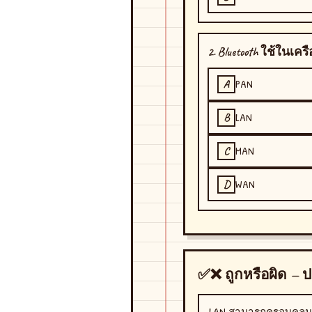
2. Bluetooth ใช้ในเ
PAN
A
LAN
B
MAN
C
WAN
D
✅❌ ถูกหรือผิด — 
LAN สามารถครอบคลุม