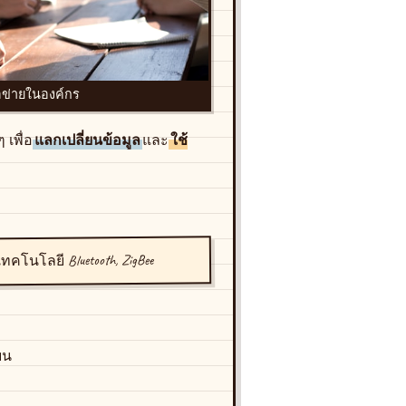
อข่ายในองค์กร
 เพื่อ
แลกเปลี่ยนข้อมูล
และ
ใช้
ทคโนโลยี Bluetooth, ZigBee
ยน