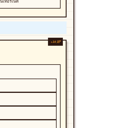
ินเทอร์เน็ต
+20 XP
+20 XP