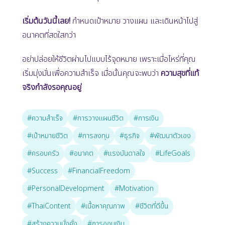
เริ่มต้นวันนี้เลย!
กำหนดเป้าหมาย วางแผน และเดินหน้าไปสู่
อนาคตที่สดใสกว่า
อย่าปล่อยให้ชีวิตผ่านไปแบบไร้จุดหมาย เพราะเมื่อไหร่ที่คุณ
เริ่มมุ่งมั่นเพื่อความสำเร็จ เมื่อนั้นคุณจะพบว่า
ความสุขที่แท้
จริงกำลังรอคุณอยู่
#ความสำเร็จ
#การวางแผนชีวิต
#การเงิน
#เป้าหมายชีวิต
#การลงทุน
#ธุรกิจ
#พัฒนาตัวเอง
#ครอบครัว
#อนาคต
#แรงบันดาลใจ
#LifeGoals
#Success
#FinancialFreedom
#PersonalDevelopment
#Motivation
#ThaiContent
#เนื้อหาคุณภาพ
#ชีวิตที่ดีขึ้น
#สร้างความมั่งคั่ง
#การออมเงิน