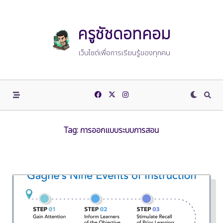
Skip
to
content
ครูชัชดอทคอม
เว็บไซต์เพื่อการเรียนรู้ของทุกคน
Tag:
การออกแบบระบบการสอน