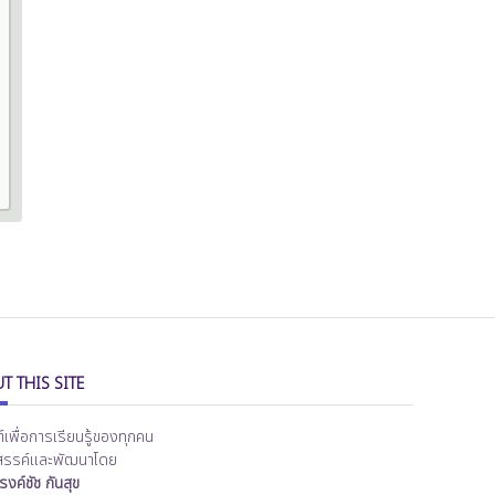
T THIS SITE
ต์เพื่อการเรียนรู้ของทุกคน
สรรค์และพัฒนาโดย
งค์ชัช กันสุข