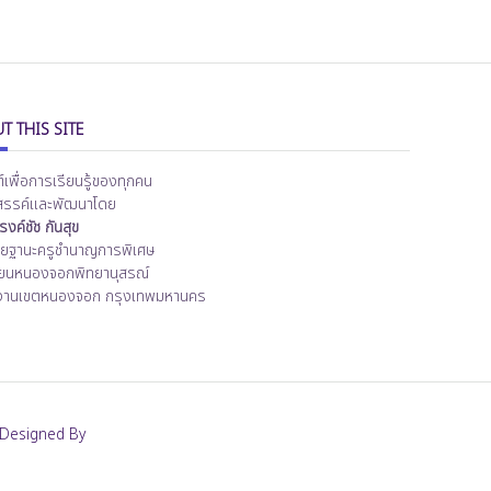
T THIS SITE
ต์เพื่อการเรียนรู้ของทุกคน
สรรค์และพัฒนาโดย
งค์ชัช กันสุข
ิทยฐานะครูชำนาญการพิเศษ
ียนหนองจอกพิทยานุสรณ์
งานเขตหนองจอก กรุงเทพมหานคร
Designed By