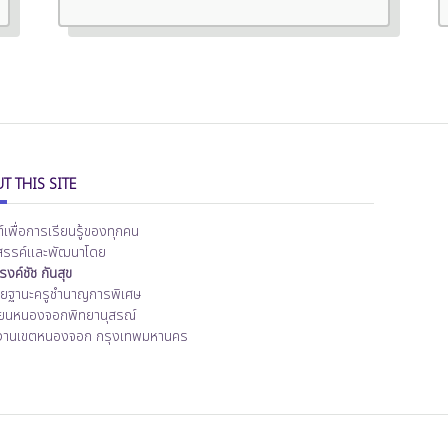
T THIS SITE
ต์เพื่อการเรียนรู้ของทุกคน
สรรค์และพัฒนาโดย
งค์ชัช กันสุข
ิทยฐานะครูชำนาญการพิเศษ
ียนหนองจอกพิทยานุสรณ์
งานเขตหนองจอก กรุงเทพมหานคร