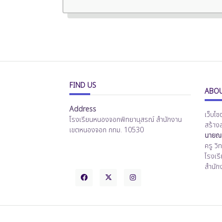
FIND US
ABOU
Address
เว็บไซ
โรงเรียนหนองจอกพิทยานุสรณ์ สำนักงาน
สร้าง
เขตหนองจอก กทม. 10530
นายณร
ครู ว
โรงเร
สำนัก