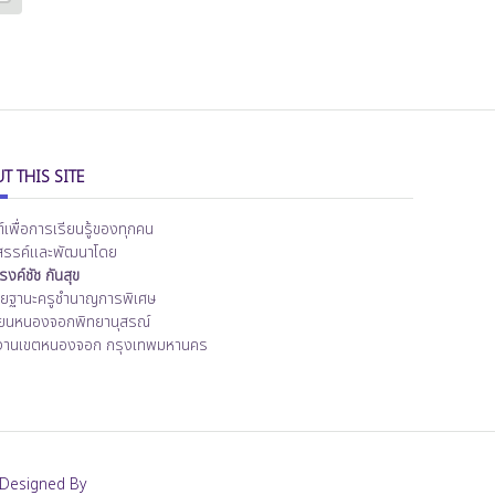
T THIS SITE
ต์เพื่อการเรียนรู้ของทุกคน
สรรค์และพัฒนาโดย
งค์ชัช กันสุข
ิทยฐานะครูชำนาญการพิเศษ
ียนหนองจอกพิทยานุสรณ์
งานเขตหนองจอก กรุงเทพมหานคร
Designed By