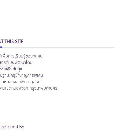
T THIS SITE
ต์เพื่อการเรียนรู้ของทุกคน
สรรค์และพัฒนาโดย
งค์ชัช กันสุข
ิทยฐานะครูชำนาญการพิเศษ
ียนหนองจอกพิทยานุสรณ์
งานเขตหนองจอก กรุงเทพมหานคร
Designed By