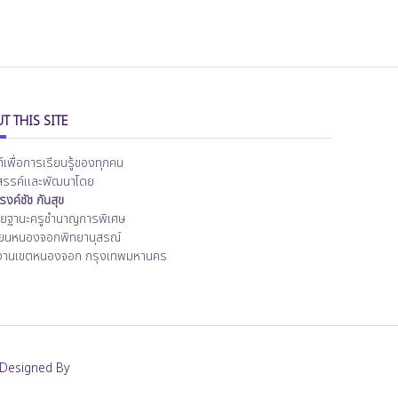
T THIS SITE
ต์เพื่อการเรียนรู้ของทุกคน
สรรค์และพัฒนาโดย
งค์ชัช กันสุข
ิทยฐานะครูชำนาญการพิเศษ
ียนหนองจอกพิทยานุสรณ์
งานเขตหนองจอก กรุงเทพมหานคร
Designed By