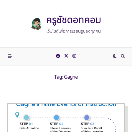
Skip
to
content
ครูชัชดอทคอม
เว็บไซต์เพื่อการเรียนรู้ของทุกคน
Tag:
Gagne