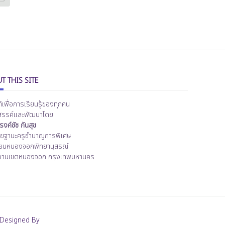
T THIS SITE
ต์เพื่อการเรียนรู้ของทุกคน
สรรค์และพัฒนาโดย
งค์ชัช กันสุข
ิทยฐานะครูชำนาญการพิเศษ
ียนหนองจอกพิทยานุสรณ์
งานเขตหนองจอก กรุงเทพมหานคร
Designed By