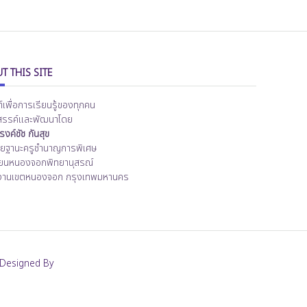
T THIS SITE
ต์เพื่อการเรียนรู้ของทุกคน
สรรค์และพัฒนาโดย
งค์ชัช กันสุข
ิทยฐานะครูชำนาญการพิเศษ
ียนหนองจอกพิทยานุสรณ์
งานเขตหนองจอก กรุงเทพมหานคร
Designed By