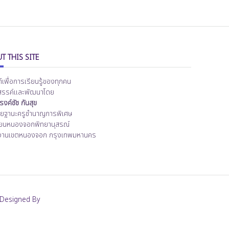
T THIS SITE
ต์เพื่อการเรียนรู้ของทุกคน
สรรค์และพัฒนาโดย
งค์ชัช กันสุข
ิทยฐานะครูชำนาญการพิเศษ
ียนหนองจอกพิทยานุสรณ์
งานเขตหนองจอก กรุงเทพมหานคร
Designed By