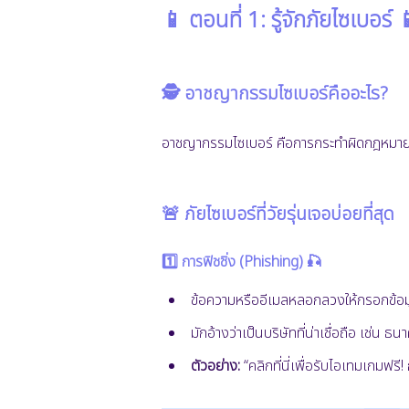
📱 ตอนที่ 1: รู้จักภัยไซเบอร์ 
🕵️ อาชญากรรมไซเบอร์คืออะไร?
อาชญากรรมไซเบอร์ คือการกระทำผิดกฎหมายผ่าน
🚨 ภัยไซเบอร์ที่วัยรุ่นเจอบ่อยที่สุด
1️⃣ การฟิชชิ่ง (Phishing) 🎣
ข้อความหรืออีเมลหลอกลวงให้กรอกข้อม
มักอ้างว่าเป็นบริษัทที่น่าเชื่อถือ เช่น ธ
ตัวอย่าง:
“คลิกที่นี่เพื่อรับไอเทมเกมฟร