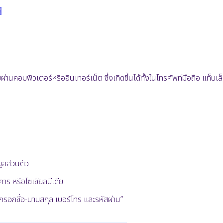
📱
คอมพิวเตอร์หรืออินเทอร์เน็ต ซึ่งเกิดขึ้นได้ทั้งในโทรศัพท์มือถือ แท็บเ
ูลส่วนตัว
นาคาร หรือโซเชียลมีเดีย
ี! กรอกชื่อ-นามสกุล เบอร์โทร และรหัสผ่าน”