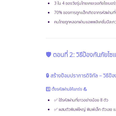
3 ใน 4 ของวัยรุ่นไทยเคยเจอภัยไซเบอร์
70% ของการถูกแฮ็กเกิดจากรหัสผ่านที่ง
คนไทยถูกหลอกผ่านแอพพลิเคชั่นปีละกว
🛡️ ตอนที่ 2: วิธีป้องกันภัยไซเ
🔒 สร้างป้อมปราการดิจิทัล – วิธีป
1️⃣ ตั้งรหัสผ่านให้แกร่ง 💪
✅ ใช้รหัสผ่านที่ยาวอย่างน้อย 8 ตัว
✅ ผสมตัวพิมพ์ใหญ่ พิมพ์เล็ก ตัวเลข 