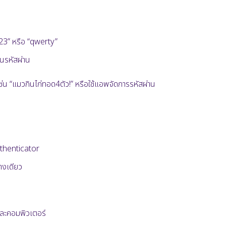
123” หรือ “qwerty”
ป็นรหัสผ่าน
เช่น “แมวกินไก่ทอด4ตัว!” หรือใช้แอพจัดการรหัสผ่าน
uthenticator
างเดียว
อและคอมพิวเตอร์