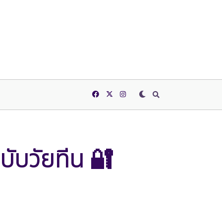
บับวัยทีน 🔐