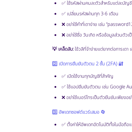
✅ ใช้รหัสผ่านคนละตัวสำหรับแต่ละบัญชี
✅ เปลี่ยนรหัสผ่านทุก 3-6 เดือน
❌ อย่าใช้คำที่เดาง่าย เช่น “password
❌ อย่าใช้ชื่อ วันเกิด หรือข้อมูลส่วนตัวเ
💡 เคล็ดลับ:
ใช้วลีที่จำง่ายแต่ยากต่อการเดา 
2️⃣ เปิดการยืนยันตัวตน 2 ชั้น (2FA) 🔐
✅ เปิดใช้งานทุกบัญชีที่สำคัญ
✅ ใช้แอปยืนยันตัวตน เช่น Google A
❌ อย่าใช้เบอร์โทรเป็นตัวยืนยันเพียงอย่
3️⃣ อัพเดทซอฟต์แวร์เสมอ 🔄
✅ ตั้งค่าให้อัพเดทอัตโนมัติทั้งในมือถื