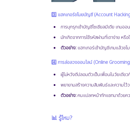
3️⃣ แฮคเกอร์ขโมยบัญชี (Account Hacking
การบุกรุกเข้าบัญชีโซเชียลมีเดีย เกมออน
มักเกิดจากการใช้รหัสผ่านที่เดาง่าย หรือใ
ตัวอย่าง:
แฮกเกอร์เข้าบัญชีเกมแล้วขโ
4️⃣ การล่อลวงออนไลน์ (Online Grooming
ผู้ไม่หวังดีปลอมตัวเป็นเพื่อนในวัยเดียว
พยายามสร้างความสัมพันธ์และความไว้วา
ตัวอย่าง:
คนแปลกหน้าทักแชทมาด้วยความ
📊 รู้ไหม?