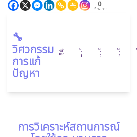
0
Shares
🔧
วิศวกรรม
บท
บท
บท
หน้า
ที่
ที่
ที่
แรก
1
2
3
การแก้
ปัญหา
การวิเคราะห์สถานการณ์