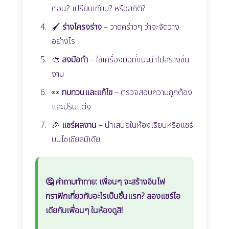
ตอน? เปรียบเทียบ? หรือสถิติ?
🖌️
ร่างโครงร่าง
– วาดคร่าวๆ ว่าจะจัดวาง
อย่างไร
🎨
ลงมือทำ
– ใช้เครื่องมือที่แนะนำไปสร้างชิ้น
งาน
👀
ทบทวนและแก้ไข
– ตรวจสอบความถูกต้อง
และปรับแต่ง
🎉
แชร์ผลงาน
– นำเสนอในห้องเรียนหรือแชร์
บนโซเชียลมีเดีย
🤔
คำถามท้าทาย:
เพื่อนๆ จะสร้างอินโฟ
กราฟิกเกี่ยวกับอะไรเป็นชิ้นแรก? ลองแชร์ไอ
เดียกับเพื่อนๆ ในห้องดูสิ!