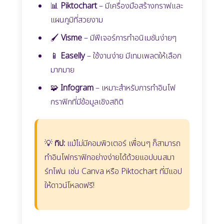
📊
Piktochart
– มีเครื่องมือสร้างกราฟและ
แผนภูมิที่สวยงาม
🖌️
Visme
– มีฟีเจอร์การทำอนิเมชันง่ายๆ
📱
Easelly
– ใช้งานง่าย มีเทมเพลตให้เลือก
มากมาย
🧩
Infogram
– เหมาะสำหรับการทำอินโฟ
กราฟิกที่มีข้อมูลเชิงสถิติ
💡
ทิป:
แม้ไม่มีคอมพิวเตอร์ เพื่อนๆ ก็สามารถ
ทำอินโฟกราฟิกอย่างง่ายได้ด้วยแอปบนสมา
ร์ทโฟน เช่น Canva หรือ Piktochart ที่มีแอป
ให้ดาวน์โหลดฟรี!