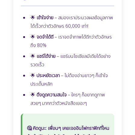
🌟
เข้าใจง่าย
– สมองเราประมวลผลข้อมูลภาพ
ได้เร็วกว่าตัวอักษร 60,000 เท่า!
🌟
จดจำได้ดี
– เราจดจำภาพได้ดีกว่าตัวอักษร
ถึง 80%
🌟
แชร์ได้ง่าย
– แชร์บนโซเชียลมีเดียได้อย่าง
รวดเร็ว
🌟
ประหยัดเวลา
– ไม่ต้องอ่านยาวๆ ก็เข้าใจ
ประเด็นหลัก
🌟
ดึงดูดความสนใจ
– ใครๆ ก็อยากดูภาพ
สวยๆ มากกว่าตัวหนังสือเยอะๆ
🤔 คิดดูนะ: เพื่อนๆ เคยเจออินโฟกราฟิกที่ไหน