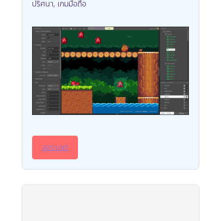
ปริศนา, เกมมือถือ
ลองเลย!