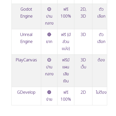
Godot
🟡
ฟรี
2D,
ตัว
Engine
ปาน
100%
3D
เลือก
กลาง
Unreal
🔴
ฟรี (มี
3D
ตัว
Engine
ยาก
ส่วน
เลือก
แบ่ง)
PlayCanvas
🟡
ฟรีมี
3D
ต้อง
ปาน
แผน
เว็บ
กลาง
เสีย
เงิน
GDevelop
🟢
ฟรี
2D
ไม่ต้อง
ง่าย
100%