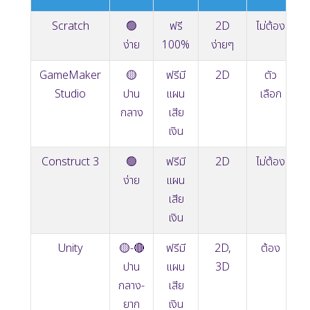
Scratch
🟢
ฟรี
2D
ไม่ต้อง
ง่าย
100%
ง่ายๆ
GameMaker
🟡
ฟรีมี
2D
ตัว
Studio
ปาน
แผน
เลือก
กลาง
เสีย
เงิน
Construct 3
🟢
ฟรีมี
2D
ไม่ต้อง
ง่าย
แผน
เสีย
เงิน
Unity
🟡-🔴
ฟรีมี
2D,
ต้อง
ปาน
แผน
3D
กลาง-
เสีย
ยาก
เงิน