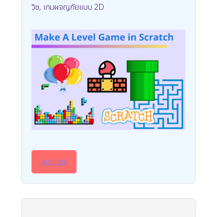
วิซ, เกมผจญภัยแบบ 2D
ลองเลย!