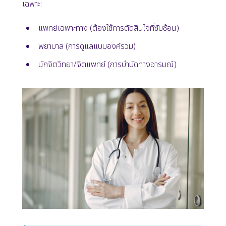
เฉพาะ:
แพทย์เฉพาะทาง (ต้องใช้การตัดสินใจที่ซับซ้อน)
พยาบาล (การดูแลแบบองค์รวม)
นักจิตวิทยา/จิตแพทย์ (การบำบัดทางอารมณ์)