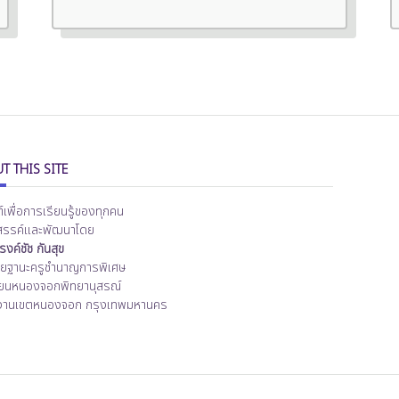
T THIS SITE
ต์เพื่อการเรียนรู้ของทุกคน
สรรค์และพัฒนาโดย
งค์ชัช กันสุข
ิทยฐานะครูชำนาญการพิเศษ
ียนหนองจอกพิทยานุสรณ์
งานเขตหนองจอก กรุงเทพมหานคร