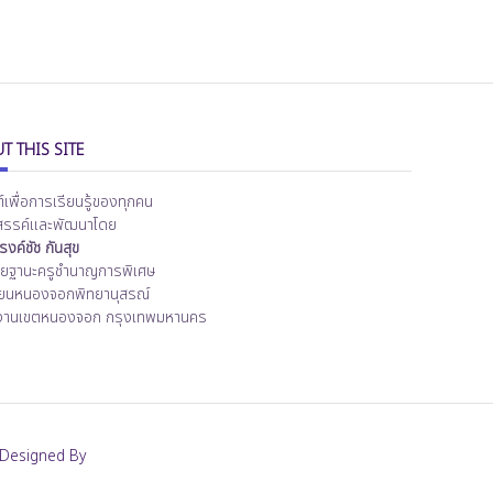
T THIS SITE
ต์เพื่อการเรียนรู้ของทุกคน
สรรค์และพัฒนาโดย
งค์ชัช กันสุข
ิทยฐานะครูชำนาญการพิเศษ
ียนหนองจอกพิทยานุสรณ์
งานเขตหนองจอก กรุงเทพมหานคร
Designed By