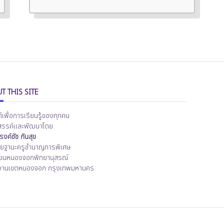
T THIS SITE
ต์เพื่อการเรียนรู้ของทุกคน
สรรค์และพัฒนาโดย
งค์ชัช กันสุข
ิทยฐานะครูชำนาญการพิเศษ
ียนหนองจอกพิทยานุสรณ์
งานเขตหนองจอก กรุงเทพมหานคร