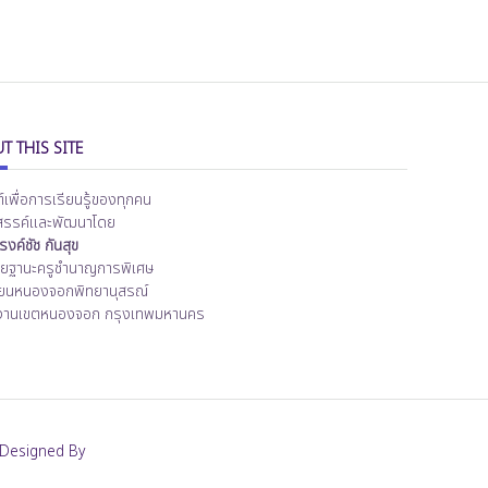
T THIS SITE
ต์เพื่อการเรียนรู้ของทุกคน
สรรค์และพัฒนาโดย
งค์ชัช กันสุข
ิทยฐานะครูชำนาญการพิเศษ
ียนหนองจอกพิทยานุสรณ์
งานเขตหนองจอก กรุงเทพมหานคร
Designed By