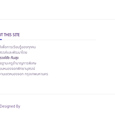
T THIS SITE
ต์เพื่อการเรียนรู้ของทุกคน
สรรค์และพัฒนาโดย
งค์ชัช กันสุข
ิทยฐานะครูชำนาญการพิเศษ
ียนหนองจอกพิทยานุสรณ์
งานเขตหนองจอก กรุงเทพมหานคร
Designed By